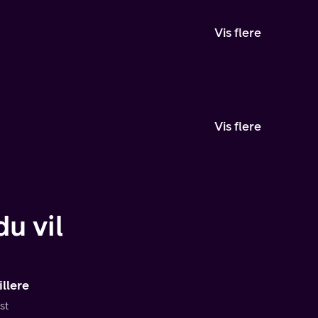
Vis flere
Vis flere
u vil
llere
st