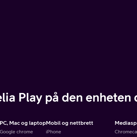
elia Play på den enheten d
PC, Mac og laptop
Mobil og nettbrett
Mediaspi
Google chrome
iPhone
Chromeca